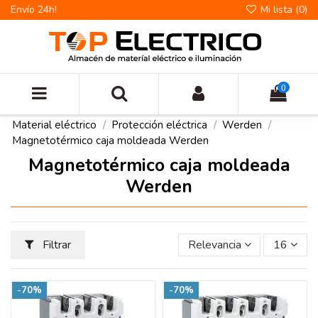
Envío 24h!
Mi lista (
0
)
0
Material eléctrico
Protección eléctrica
Werden
Magnetotérmico caja moldeada Werden
Magnetotérmico caja moldeada
Werden
Filtrar
Relevancia
16
-70%
-70%