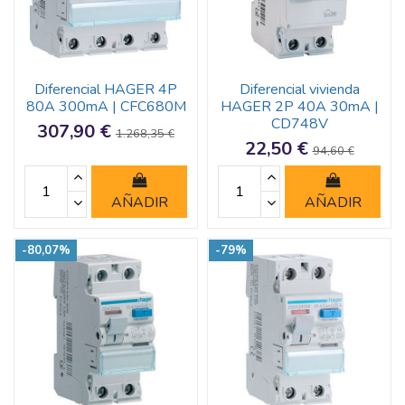
Diferencial HAGER 4P
Diferencial vivienda
80A 300mA | CFC680M
HAGER 2P 40A 30mA |
CD748V
307,90 €
1.268,35 €
22,50 €
94,60 €
AÑADIR
AÑADIR
-80,07%
-79%