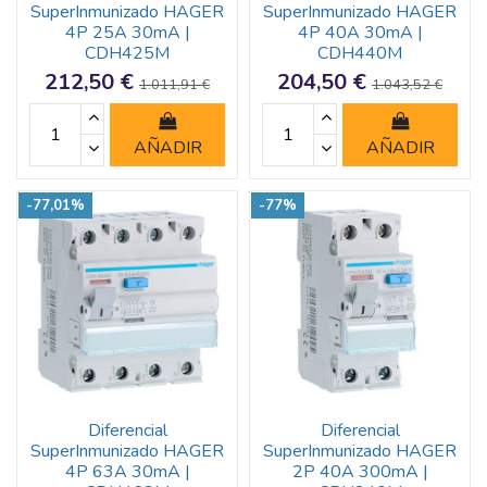
SuperInmunizado HAGER
SuperInmunizado HAGER
4P 25A 30mA |
4P 40A 30mA |
CDH425M
CDH440M
212,50 €
204,50 €
1.011,91 €
1.043,52 €
AÑADIR
AÑADIR
-77,01%
-77%
Diferencial
Diferencial
SuperInmunizado HAGER
SuperInmunizado HAGER
4P 63A 30mA |
2P 40A 300mA |