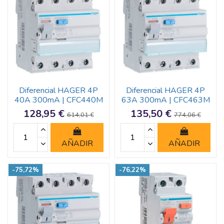
Diferencial HAGER 4P
Diferencial HAGER 4P
40A 300mA | CFC440M
63A 300mA | CFC463M
128,95 €
135,50 €
614,01 €
774,06 €
AÑADIR
AÑADIR
-75,72%
-76,22%