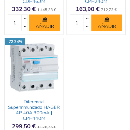
CDH463M
CPH240M
332,30 €
163,90 €
1.445,33 €
712,73 €
AÑADIR
AÑADIR
-72,24%
Diferencial
SuperInmunizado HAGER
4P 40A 300mA |
CPH440M
299,50 €
1.078,76 €