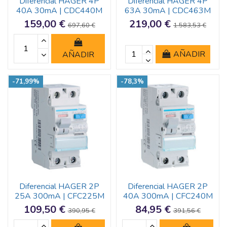
Diferencial HAGER 4P
Diferencial HAGER 4P
40A 30mA | CDC440M
63A 30mA | CDC463M
159,00 €
219,00 €
697,60 €
1.583,53 €
AÑADIR
AÑADIR
-71,99%
-78,3%
Diferencial HAGER 2P
Diferencial HAGER 2P
25A 300mA | CFC225M
40A 300mA | CFC240M
109,50 €
84,95 €
390,95 €
391,56 €