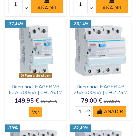
AÑADIR
AÑADIR
-77,44%
-86,14%
Fuera de stock
Diferencial HAGER 2P
Diferencial HAGER 4P
63A 300mA | CFC263M
25A 300mA | CFC425M
149,95 €
79,00 €
664,77 €
569,98 €
AÑADIR
Ver
-79%
-82,49%