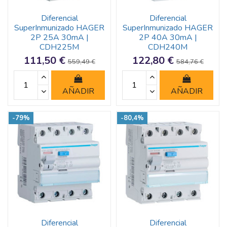
Diferencial
Diferencial
SuperInmunizado HAGER
SuperInmunizado HAGER
2P 25A 30mA |
2P 40A 30mA |
CDH225M
CDH240M
111,50 €
122,80 €
559,49 €
584,76 €
AÑADIR
AÑADIR
-79%
-80,4%
Diferencial
Diferencial