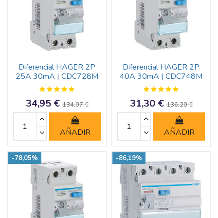
Diferencial HAGER 2P
Diferencial HAGER 2P
25A 30mA | CDC728M
40A 30mA | CDC748M
34,95 €
31,30 €
134,07 €
136,20 €
AÑADIR
AÑADIR
-78,05%
-86,19%