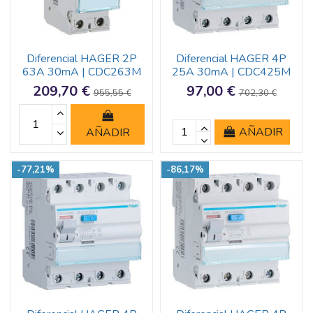
Diferencial HAGER 2P
Diferencial HAGER 4P
63A 30mA | CDC263M
25A 30mA | CDC425M
209,70 €
97,00 €
955,55 €
702,30 €
AÑADIR
AÑADIR
-77,21%
-86,17%