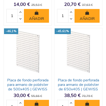
14,00 €
20,70 €
25,53 €
37,63 €
AÑADIR
AÑADIR
-46,1%
-45,61%
Placa de fondo perforada
Placa de fondo perforada
para armario de poliéster
para armario de poliéster
de 500x405 | GEWISS
de 650x405 | GEWISS
30,00 €
38,50 €
55,66 €
70,79 €