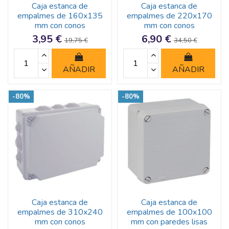
Caja estanca de
Caja estanca de
empalmes de 160x135
empalmes de 220x170
mm con conos
mm con conos
3,95 €
6,90 €
19,75 €
34,50 €
AÑADIR
AÑADIR
-80%
-80%
Caja estanca de
Caja estanca de
empalmes de 310x240
empalmes de 100x100
mm con conos
mm con paredes lisas