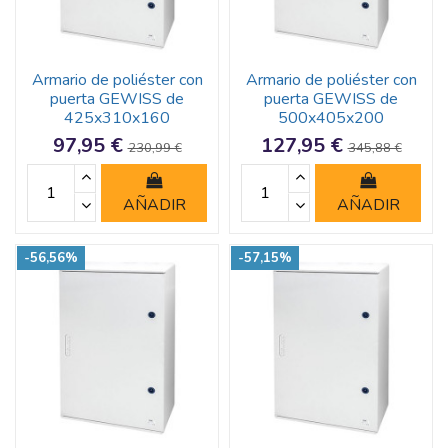
Armario de poliéster con
Armario de poliéster con
puerta GEWISS de
puerta GEWISS de
425x310x160
500x405x200
97,95 €
127,95 €
230,99 €
345,88 €
AÑADIR
AÑADIR
-56,56%
-57,15%