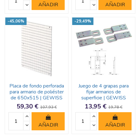
AÑADIR
AÑADIR
-45,06%
-29,49%
Placa de fondo perforada
Juego de 4 grapas para
para armario de poliéster
fijar armarios de
de 650x515 | GEWISS
superficie | GEWISS
59,30 €
13,95 €
107,93 €
19,78 €
AÑADIR
AÑADIR