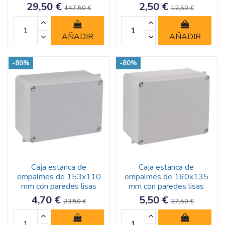
29,50 €
2,50 €
147,50 €
12,50 €
AÑADIR
AÑADIR
-80%
-80%
Caja estanca de
Caja estanca de
empalmes de 153x110
empalmes de 160x135
mm con paredes lisas
mm con paredes lisas
4,70 €
5,50 €
23,50 €
27,50 €