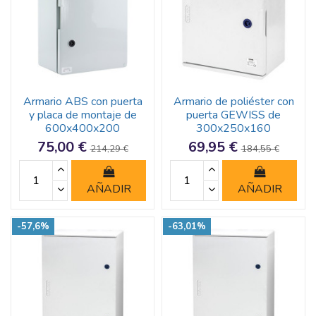
Armario ABS con puerta
Armario de poliéster con
y placa de montaje de
puerta GEWISS de
600x400x200
300x250x160
75,00 €
69,95 €
214,29 €
184,55 €
AÑADIR
AÑADIR
-57,6%
-63,01%