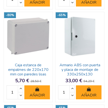
AÑADIR
AÑADIR
-80%
-65%
Caja estanca de
Armario ABS con puerta
empalmes de 220x170
y placa de montaje de
mm con paredes lisas
330x250x130
5,70 €
33,00 €
28,50 €
94,29 €
AÑADIR
AÑADIR
-65%
-65%