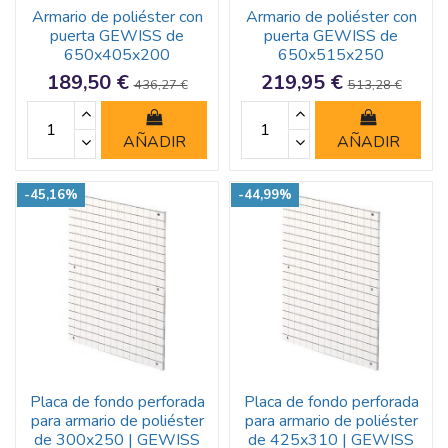
Armario de poliéster con
Armario de poliéster con
puerta GEWISS de
puerta GEWISS de
650x405x200
650x515x250
189,50 €
219,95 €
436,27 €
513,28 €
AÑADIR
AÑADIR
-45,16%
-44,99%
Placa de fondo perforada
Placa de fondo perforada
para armario de poliéster
para armario de poliéster
de 300x250 | GEWISS
de 425x310 | GEWISS