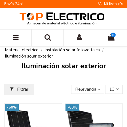
Envío 24h!
Mi lista (
0
)
0
Material eléctrico
Instalación solar fotovoltaica
Iluminación solar exterior
Iluminación solar exterior
Filtrar
Relevancia
13
-60%
-60%