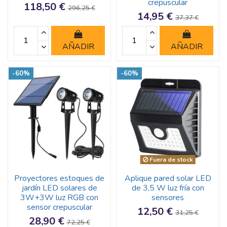
crepuscular
118,50 €
296,25 €
14,95 €
37,37 €
AÑADIR
AÑADIR
-60%
-60%
Fuera de stock
Proyectores estoques de
Aplique pared solar LED
jardín LED solares de
de 3,5 W luz fría con
3W+3W luz RGB con
sensores
sensor crepuscular
12,50 €
31,25 €
28,90 €
72,25 €