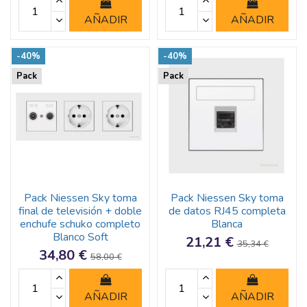
AÑADIR
AÑADIR
-40%
-40%
Pack
Pack
Pack Niessen Sky toma
Pack Niessen Sky toma
final de televisión + doble
de datos RJ45 completa
enchufe schuko completo
Blanca
Blanco Soft
21,21 €
35,34 €
34,80 €
58,00 €
AÑADIR
AÑADIR