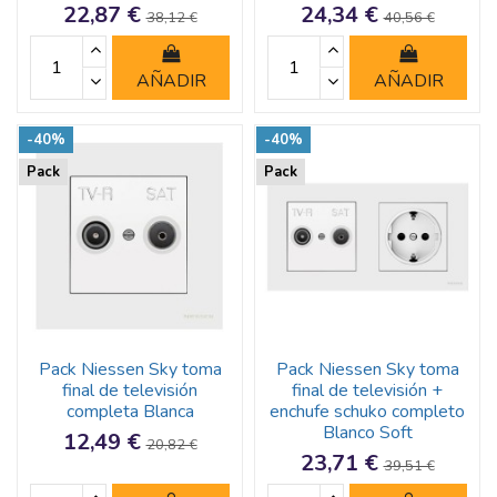
22,87 €
24,34 €
38,12 €
40,56 €
AÑADIR
AÑADIR
-40%
-40%
Pack
Pack
Pack Niessen Sky toma
Pack Niessen Sky toma
final de televisión
final de televisión +
completa Blanca
enchufe schuko completo
Blanco Soft
12,49 €
20,82 €
23,71 €
39,51 €