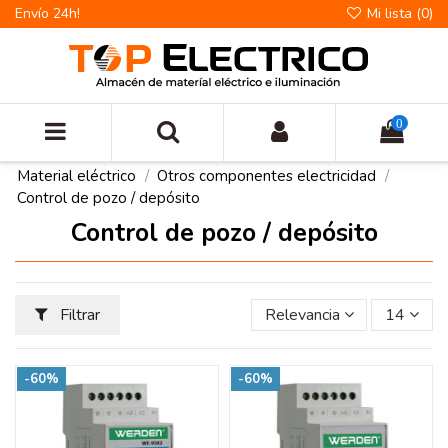
Envío 24h!
Mi lista (
0
)
0
Material eléctrico
Otros componentes electricidad
Control de pozo / depósito
Control de pozo / depósito
Filtrar
Relevancia
14
-60%
-60%