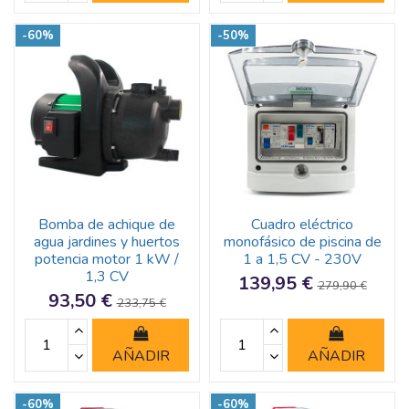
-60%
-50%
Bomba de achique de
Cuadro eléctrico
agua jardines y huertos
monofásico de piscina de
potencia motor 1 kW /
1 a 1,5 CV - 230V
1,3 CV
139,95 €
279,90 €
93,50 €
233,75 €
AÑADIR
AÑADIR
-60%
-60%