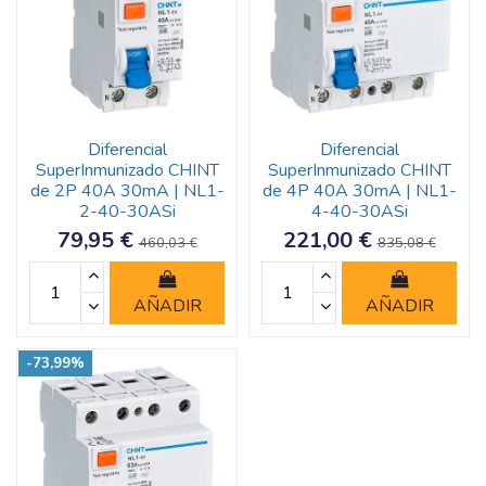
Diferencial
Diferencial
SuperInmunizado CHINT
SuperInmunizado CHINT
de 2P 40A 30mA | NL1-
de 4P 40A 30mA | NL1-
2-40-30ASi
4-40-30ASi
79,95 €
221,00 €
460,03 €
835,08 €
AÑADIR
AÑADIR
-73,99%