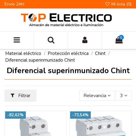
Envío 24h!
Mi lista (
0
)
0
Material eléctrico
Protección eléctrica
Chint
Diferencial superinmunizado Chint
Diferencial superinmunizado Chint
Filtrar
Relevancia
3
-82,62%
-73,54%