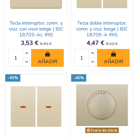
Tecla interruptor, conm. y
Tecla doble interruptor,
cruz. con visor beige | BJC
conm. y cruz. beige | BJC
18705-AL IRIS
18709-A IRIS
3,53 €
4,47 €
6,41 €
8,12 €
AÑADIR
AÑADIR
-45%
-45%
Fuera de stock