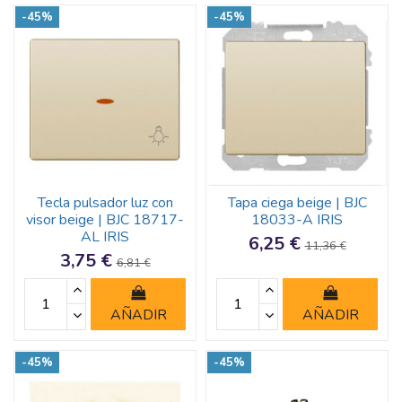
-45%
-45%
Tecla pulsador luz con
Tapa ciega beige | BJC
visor beige | BJC 18717-
18033-A IRIS
AL IRIS
6,25 €
11,36 €
3,75 €
6,81 €
AÑADIR
AÑADIR
-45%
-45%