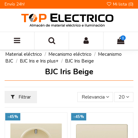
Envío 24h!
Mi lista (
0
)
0
Material eléctrico
Mecanismo eléctrico
Mecanismo
BJC
BJC Iris e Iris plus+
BJC Iris Beige
BJC Iris Beige
Filtrar
Relevancia
20
-45%
-45%