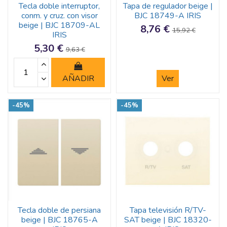
Tecla doble interruptor,
Tapa de regulador beige |
conm. y cruz. con visor
BJC 18749-A IRIS
beige | BJC 18709-AL
8,76 €
15,92 €
IRIS
5,30 €
9,63 €
AÑADIR
Ver
-45%
-45%
Tecla doble de persiana
Tapa televisión R/TV-
beige | BJC 18765-A
SAT beige | BJC 18320-