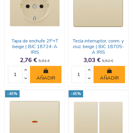
Tapa de enchufe 2P+T
Tecla interruptor, conm. y
beige | BJC 18724-A
cruz. beige | BJC 18705-
IRIS
A IRIS
2,76 €
3,03 €
5,01 €
5,52 €
AÑADIR
AÑADIR
-45%
-45%