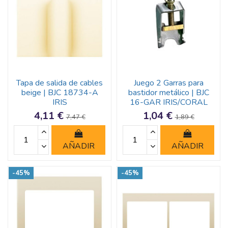
Tapa de salida de cables
Juego 2 Garras para
beige | BJC 18734-A
bastidor metálico | BJC
IRIS
16-GAR IRIS/CORAL
4,11 €
1,04 €
7,47 €
1,89 €
AÑADIR
AÑADIR
-45%
-45%