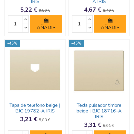
IRIS
A IRIS
5,22 €
4,67 €
9,50 €
8,49 €
AÑADIR
AÑADIR
-45%
-45%
Tapa de telefono beige |
Tecla pulsador timbre
BJC 19782-A IRIS
beige | BJC 18716-A
IRIS
3,21 €
5,83 €
3,31 €
6,01 €