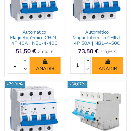
Automático
Automático
Magnetotérmico CHINT
Magnetotérmico CHINT
4P 40A | NB1-4-40C
4P 50A | NB1-4-50C
51,50 €
73,50 €
218,41 €
338,85 €
AÑADIR
AÑADIR
-79,01%
-60,07%