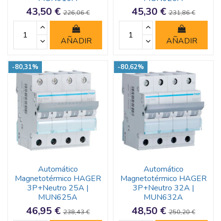
43,50 €
45,30 €
226,06 €
231,86 €
AÑADIR
AÑADIR
-80,31%
-80,62%
Automático
Automático
Magnetotérmico HAGER
Magnetotérmico HAGER
3P+Neutro 25A |
3P+Neutro 32A |
MUN625A
MUN632A
46,95 €
48,50 €
238,43 €
250,20 €