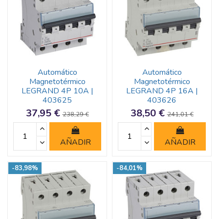
Automático
Automático
Magnetotérmico
Magnetotérmico
LEGRAND 4P 10A |
LEGRAND 4P 16A |
403625
403626
37,95 €
38,50 €
238,29 €
241,01 €
AÑADIR
AÑADIR
-83,98%
-84,01%