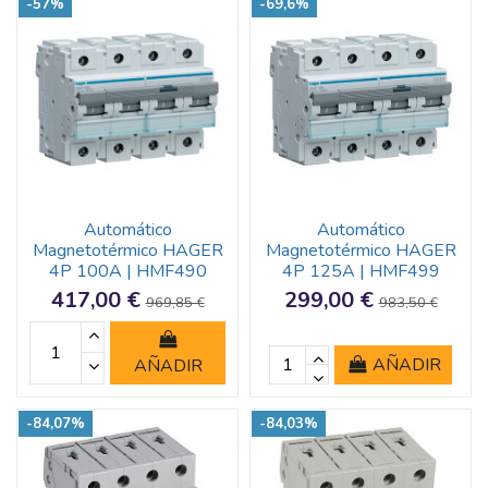
-57%
-69,6%
Automático
Automático
Magnetotérmico HAGER
Magnetotérmico HAGER
4P 100A | HMF490
4P 125A | HMF499
417,00 €
299,00 €
969,85 €
983,50 €
AÑADIR
AÑADIR
-84,07%
-84,03%