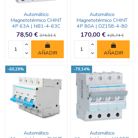
Automático
Automático
Magnetotérmico CHINT
Magnetotérmico CHINT
4P 63A | NB1-4-63C
4P 80A | DZ158-4-80
78,50 €
170,00 €
374,01 €
425,74 €
AÑADIR
AÑADIR
-60,28%
-79,34%
Automático
Automático