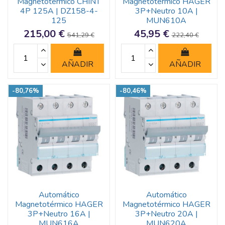
Magnetotérmico CHINT
Magnetotérmico HAGER
4P 125A | DZ158-4-
3P+Neutro 10A |
125
MUN610A
215,00 €
45,95 €
541,29 €
222,40 €
AÑADIR
AÑADIR
-80,76%
-80,46%
Automático
Automático
Magnetotérmico HAGER
Magnetotérmico HAGER
3P+Neutro 16A |
3P+Neutro 20A |
MUN616A
MUN620A