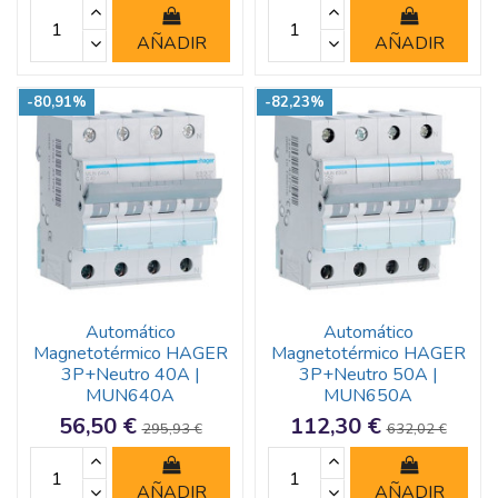
AÑADIR
AÑADIR
-80,91%
-82,23%
Automático
Automático
Magnetotérmico HAGER
Magnetotérmico HAGER
3P+Neutro 40A |
3P+Neutro 50A |
MUN640A
MUN650A
56,50 €
112,30 €
295,93 €
632,02 €
AÑADIR
AÑADIR