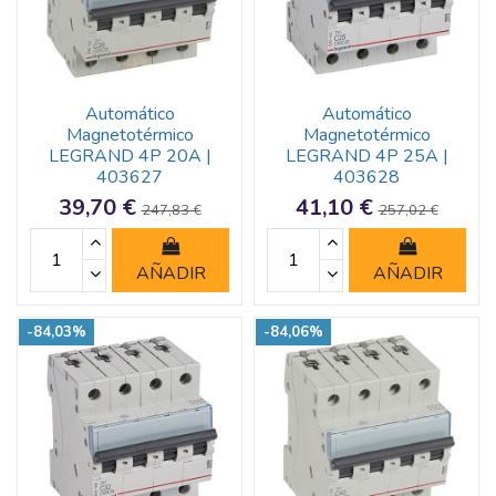
Automático
Automático
Magnetotérmico
Magnetotérmico
LEGRAND 4P 20A |
LEGRAND 4P 25A |
403627
403628
39,70 €
41,10 €
247,83 €
257,02 €
AÑADIR
AÑADIR
-84,03%
-84,06%