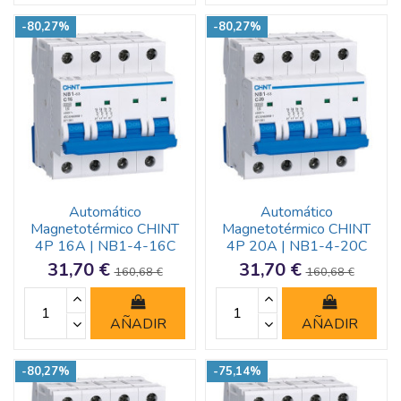
-80,27%
-80,27%
Automático
Automático
Magnetotérmico CHINT
Magnetotérmico CHINT
4P 16A | NB1-4-16C
4P 20A | NB1-4-20C
31,70 €
31,70 €
160,68 €
160,68 €
AÑADIR
AÑADIR
-80,27%
-75,14%