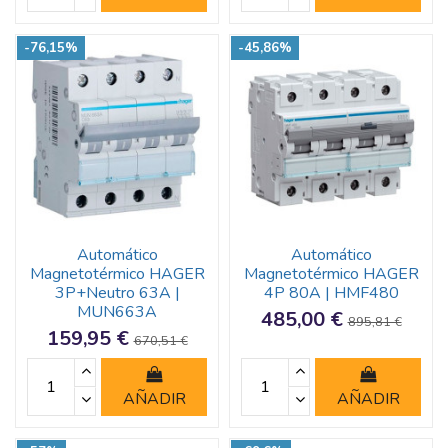
-76,15%
-45,86%
Automático
Automático
Magnetotérmico HAGER
Magnetotérmico HAGER
3P+Neutro 63A |
4P 80A | HMF480
MUN663A
485,00 €
895,81 €
159,95 €
670,51 €
AÑADIR
AÑADIR