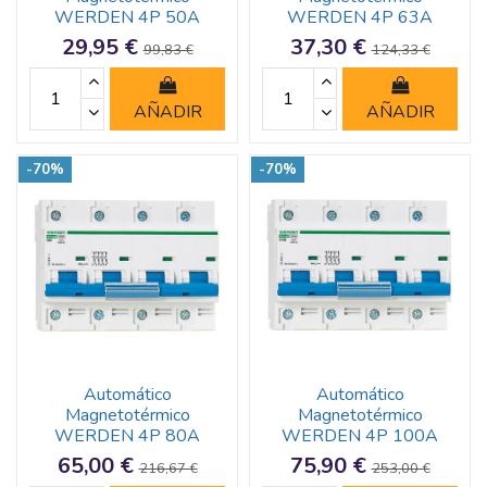
WERDEN 4P 50A
WERDEN 4P 63A
29,95 €
37,30 €
99,83 €
124,33 €
AÑADIR
AÑADIR
-70%
-70%
Automático
Automático
Magnetotérmico
Magnetotérmico
WERDEN 4P 80A
WERDEN 4P 100A
65,00 €
75,90 €
216,67 €
253,00 €