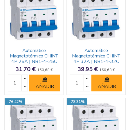
Automático
Automático
Magnetotérmico CHINT
Magnetotérmico CHINT
4P 25A | NB1-4-25C
4P 32A | NB1-4-32C
31,70 €
39,95 €
160,68 €
160,68 €
AÑADIR
AÑADIR
-76,42%
-78,31%