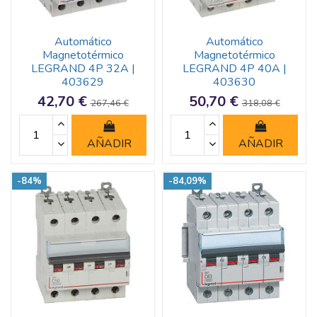
Automático
Automático
Magnetotérmico
Magnetotérmico
LEGRAND 4P 32A |
LEGRAND 4P 40A |
403629
403630
42,70 €
50,70 €
267,46 €
318,08 €
AÑADIR
AÑADIR
-84%
-84,09%