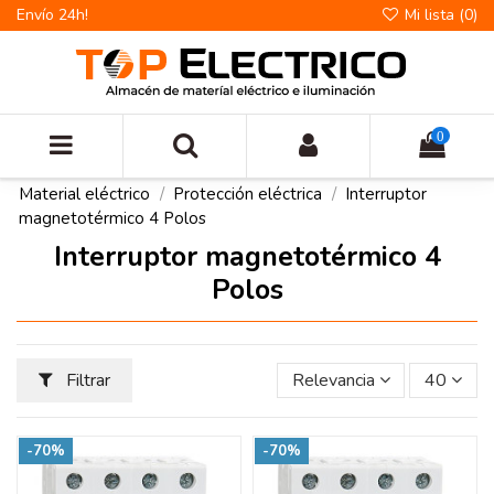
Envío 24h!
Mi lista (
0
)
0
Material eléctrico
Protección eléctrica
Interruptor
magnetotérmico 4 Polos
Interruptor magnetotérmico 4
Polos
Filtrar
Relevancia
40
-70%
-70%