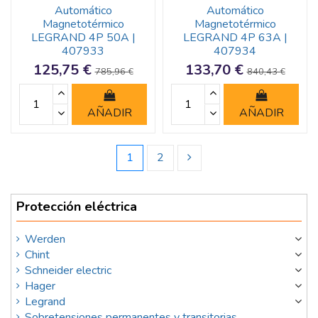
Automático
Automático
Magnetotérmico
Magnetotérmico
LEGRAND 4P 50A |
LEGRAND 4P 63A |
407933
407934
125,75 €
133,70 €
785,96 €
840,43 €
AÑADIR
AÑADIR
1
2
Protección eléctrica
Werden
Chint
Schneider electric
Hager
Legrand
Sobretensiones permanentes y transitorias