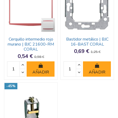
Cerquillo intermedio rojo
Bastidor metálico | BJC
murano | BJC 21600-RM
16-BAST CORAL
CORAL
0,69 €
1,25 €
0,54 €
0,98 €
AÑADIR
AÑADIR
-45%