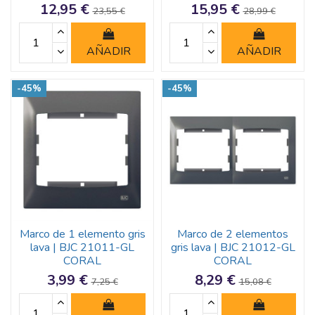
12,95 €
15,95 €
23,55 €
28,99 €
AÑADIR
AÑADIR
-45%
-45%
Marco de 1 elemento gris
Marco de 2 elementos
lava | BJC 21011-GL
gris lava | BJC 21012-GL
CORAL
CORAL
3,99 €
8,29 €
7,25 €
15,08 €