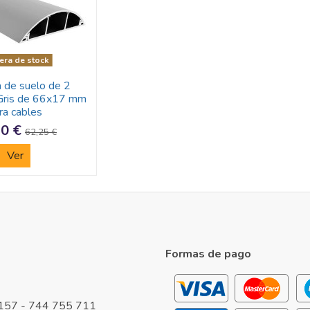
era de stock
 de suelo de 2
Gris de 66x17 mm
ra cables
90 €
62,25 €
Ver
Formas de pago
157 - 744 755 711