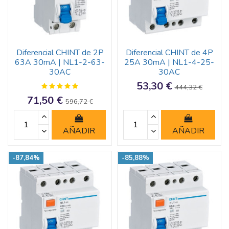
Diferencial CHINT de 2P
Diferencial CHINT de 4P
63A 30mA | NL1-2-63-
25A 30mA | NL1-4-25-
30AC
30AC
53,30 €
444,32 €
71,50 €
596,72 €
AÑADIR
AÑADIR
-87,84%
-85,88%