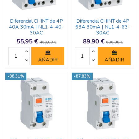
Diferencial CHINT de 4P
Diferencial CHINT de 4P
40A 30mA | NL1-4-40-
63A 30mA | NL1-4-63-
30AC
30AC
55,95 €
89,90 €
460,09 €
636,88 €
AÑADIR
AÑADIR
-88,31%
-87,83%