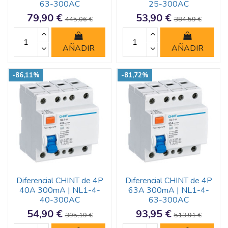
63-300AC
25-300AC
79,90 €
53,90 €
445,06 €
384,59 €
AÑADIR
AÑADIR
-86,11%
-81,72%
Diferencial CHINT de 4P
Diferencial CHINT de 4P
40A 300mA | NL1-4-
63A 300mA | NL1-4-
40-300AC
63-300AC
54,90 €
93,95 €
395,19 €
513,91 €