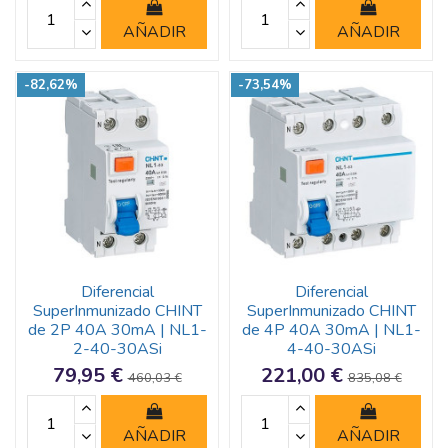
AÑADIR
AÑADIR
-82,62%
-73,54%
Diferencial
Diferencial
SuperInmunizado CHINT
SuperInmunizado CHINT
de 2P 40A 30mA | NL1-
de 4P 40A 30mA | NL1-
2-40-30ASi
4-40-30ASi
79,95 €
221,00 €
460,03 €
835,08 €
AÑADIR
AÑADIR