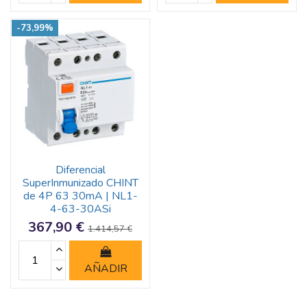
-73,99%
Diferencial
SuperInmunizado CHINT
de 4P 63 30mA | NL1-
4-63-30ASi
367,90 €
1.414,57 €
AÑADIR