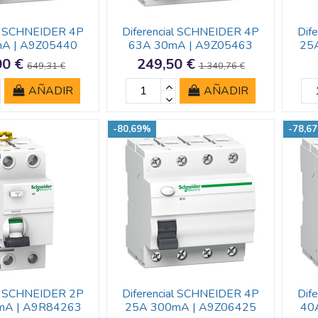
al SCHNEIDER 4P
Diferencial SCHNEIDER 4P
Dif
A | A9Z05440
63A 30mA | A9Z05463
25
00 €
249,50 €
649,31 €
1.340,76 €
AÑADIR
AÑADIR
-80,69%
-78,6
al SCHNEIDER 2P
Diferencial SCHNEIDER 4P
Dif
mA | A9R84263
25A 300mA | A9Z06425
40