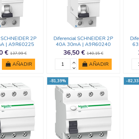
al SCHNEIDER 2P
Diferencial SCHNEIDER 2P
Dif
A | A9R60225
40A 30mA | A9R60240
63
0 €
36,50 €
137,99 €
140,15 €
AÑADIR
AÑADIR
-81,39%
-82,3