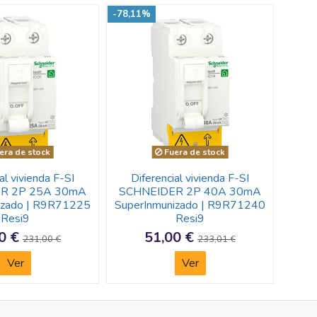
-78,11%
era de stock
Fuera de stock
al vivienda F-SI
Diferencial vivienda F-SI
R 2P 25A 30mA
SCHNEIDER 2P 40A 30mA
izado | R9R71225
SuperInmunizado | R9R71240
Resi9
Resi9
0 €
51,00 €
231,00 €
233,01 €
Ver
Ver