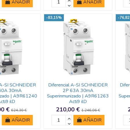
AÑADIR
AÑADIR
-83,15%
-76,8
l A-SI SCHNEIDER
Diferencial A-SI SCHNEIDER
Dife
40A 30mA
2P 63A 30mA
izado | A9R61240
Superinmunizado | A9R61263
Supe
cti9 ilD
Acti9 ilD
00 €
210,00 €
624,30 €
1.246,06 €
AÑADIR
AÑADIR