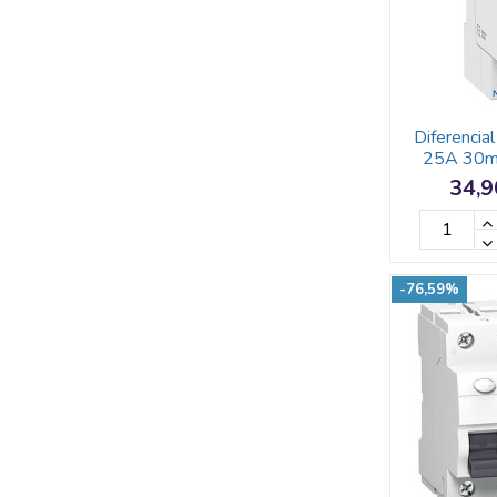
Diferenci
25A 30m
34,9
-76,59%