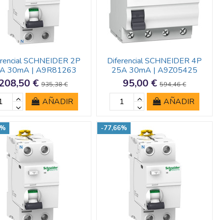
erencial SCHNEIDER 2P
Diferencial SCHNEIDER 4P
A 30mA | A9R81263
25A 30mA | A9Z05425
208,50 €
95,00 €
935,38 €
594,46 €
AÑADIR
AÑADIR
3%
-77,66%