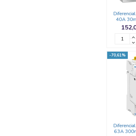
Diferenci
40A 30m
152,
-70,61%
Diferenci
63A 300