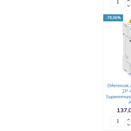
-78,06%
Diferencia
2P 
Superinmun
A
137,