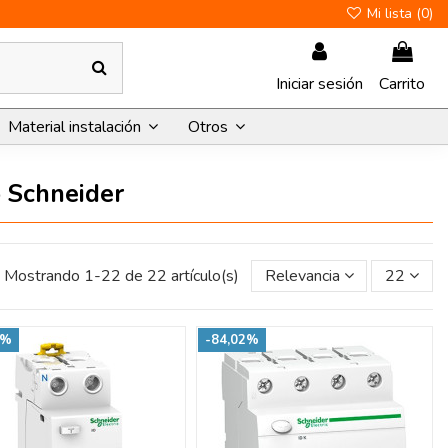
Mi lista (
0
)
Iniciar sesión
Carrito
Material instalación
Otros
o Schneider
Mostrando 1-22 de 22 artículo(s)
Relevancia
22
1%
-84,02%