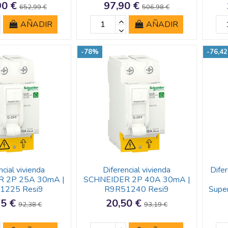
90 €
97,90 €
652,99 €
506,98 €
AÑADIR
AÑADIR
-78%
-76,4
ncial vivienda
Diferencial vivienda
Dife
 2P 25A 30mA |
SCHNEIDER 2P 40A 30mA |
1225 Resi9
R9R51240 Resi9
Supe
95 €
20,50 €
92,38 €
93,19 €