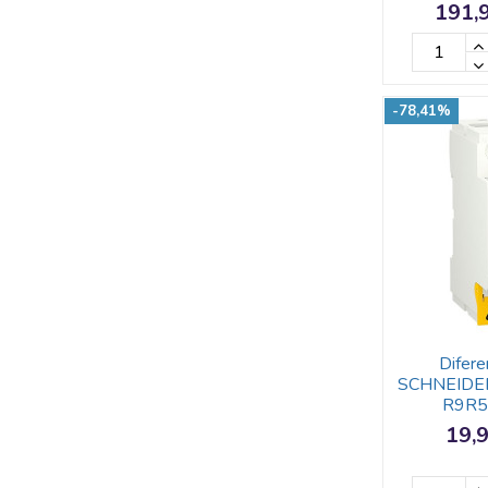
191,
-78,41%
Difere
SCHNEIDER
R9R5
19,