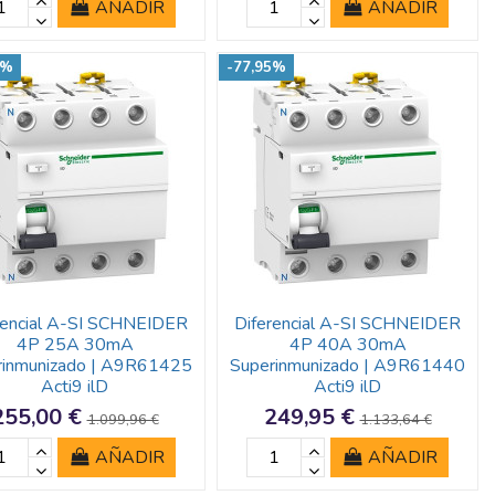
AÑADIR
AÑADIR
2%
-77,95%
rencial A-SI SCHNEIDER
Diferencial A-SI SCHNEIDER
4P 25A 30mA
4P 40A 30mA
rinmunizado | A9R61425
Superinmunizado | A9R61440
Acti9 ilD
Acti9 ilD
255,00 €
249,95 €
1.099,96 €
1.133,64 €
AÑADIR
AÑADIR