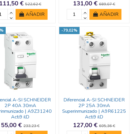
111,50 €
131,00 €
522,62 €
689,07 €
AÑADIR
AÑADIR
2%
-79,02%
rencial A-SI SCHNEIDER
Diferencial A-SI SCHNEIDER
2P 40A 30mA
2P 25A 30mA
rinmunizado | A9Z31240
Superinmunizado | A9R61225
Acti9 ilD
Acti9 ilD
55,00 €
127,00 €
233,23 €
605,36 €