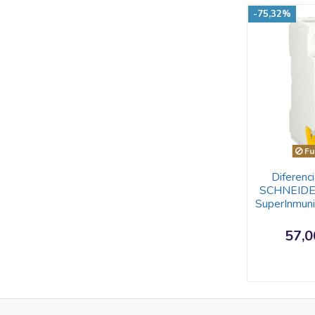
-75,32%
Fu
Diferenci
SCHNEIDE
SuperInmun
57,0