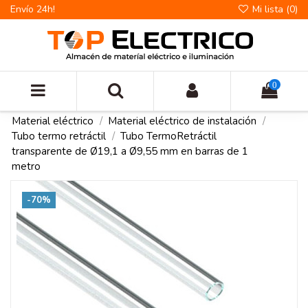
Envío 24h!
Mi lista (
0
)
0
Material eléctrico
Material eléctrico de instalación
Tubo termo retráctil
Tubo TermoRetráctil
transparente de Ø19,1 a Ø9,55 mm en barras de 1
metro
-70%