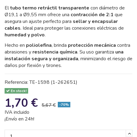
El
tubo termo retráctil transparente
con diámetro de
Ø19,1 a Ø9,55 mm ofrece una
contracción de 2:1
que
asegura un ajuste perfecto para
sellar y encapsular
cables
. Ideal para proteger las conexiones eléctricas de
humedad y polvo
.
Hecho en
poliolefina
, brinda
protección mecánica
contra
abrasiones y
resistencia química
. Su uso garantiza
una
instalación segura y organizada
, minimizando el riesgo de
daños por flexión y tirones.
Referencia:
TE-1598 (1-262651)
En stock!
1,70 €
5,67 €
-70%
IVA incluido
¡Envío en 24h!