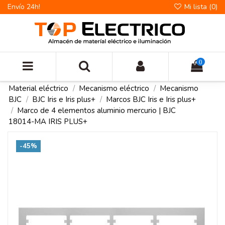
Envío 24h!
Mi lista (
0
)
0
Material eléctrico
Mecanismo eléctrico
Mecanismo
BJC
BJC Iris e Iris plus+
Marcos BJC Iris e Iris plus+
Marco de 4 elementos aluminio mercurio | BJC
18014-MA IRIS PLUS+
-45%