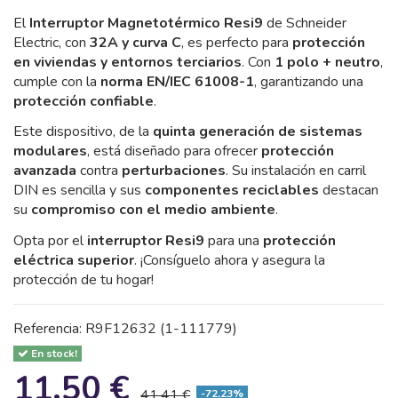
El
Interruptor Magnetotérmico Resi9
de Schneider
Electric, con
32A y curva C
, es perfecto para
protección
en viviendas y entornos terciarios
. Con
1 polo + neutro
,
cumple con la
norma EN/IEC 61008-1
, garantizando una
protección confiable
.
Este dispositivo, de la
quinta generación de sistemas
modulares
, está diseñado para ofrecer
protección
avanzada
contra
perturbaciones
. Su instalación en carril
DIN es sencilla y sus
componentes reciclables
destacan
su
compromiso con el medio ambiente
.
Opta por el
interruptor Resi9
para una
protección
eléctrica superior
. ¡Consíguelo ahora y asegura la
protección de tu hogar!
Referencia:
R9F12632 (1-111779)
En stock!
11,50 €
41,41 €
-72,23%