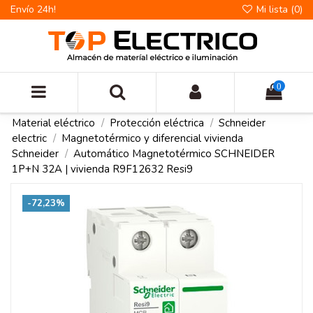
Envío 24h!
Mi lista (
0
)
0
Material eléctrico
Protección eléctrica
Schneider
electric
Magnetotérmico y diferencial vivienda
Schneider
Automático Magnetotérmico SCHNEIDER
1P+N 32A | vivienda R9F12632 Resi9
-72,23%