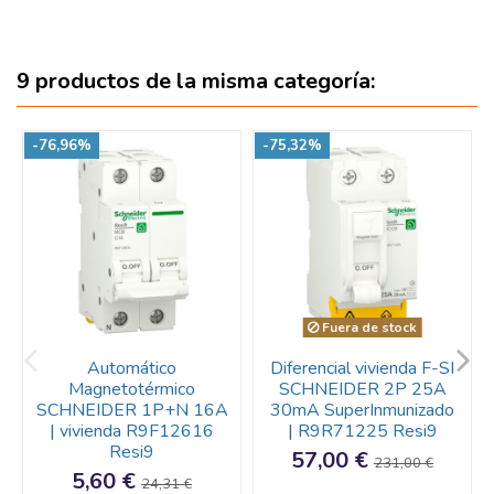
9 productos de la misma categoría:
-76,96%
-75,32%
Fuera de stock
Automático
Diferencial vivienda F-SI
Magnetotérmico
SCHNEIDER 2P 25A
SCHNEIDER 1P+N 16A
30mA SuperInmunizado
| vivienda R9F12616
| R9R71225 Resi9
Resi9
57,00 €
231,00 €
5,60 €
24,31 €